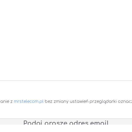
tanie z
mrstelecom.pl
bez zmiany ustawień przeglądarki oznacza
Zapisz się do Newsletter
Podaj proszę adres email