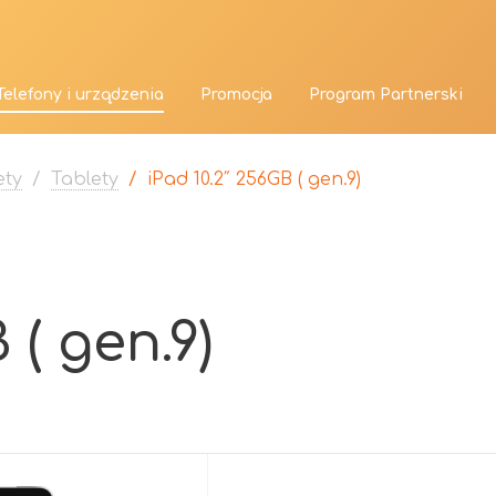
Telefony i urządzenia
Promocja
Program Partnerski
ety
/
Tablety
/
iPad 10.2″ 256GB ( gen.9)
 ( gen.9)