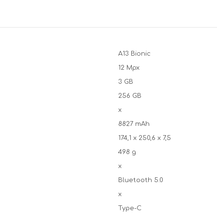
A13 Bionic
12 Mpx
3 GB
256 GB
x
8827 mAh
174,1 x 250,6 x 7,5
498 g
x
Bluetooth 5.0
x
Type-C