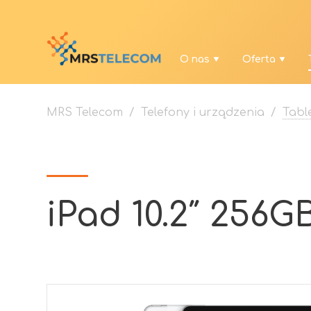
O nas
Oferta
MRS Telecom
/
Telefony i urządzenia
/
Tabl
iPad 10.2″ 256GB