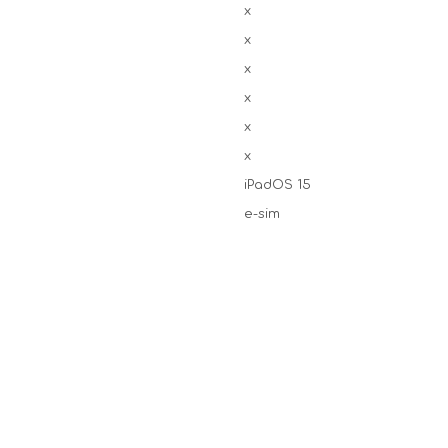
x
x
x
x
x
x
iPadOS 15
e-sim