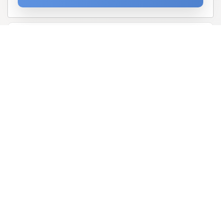
Podaj proszę adres email
O nas
Oferta
Telefony i urządzenia
Promocja
Program Partnerski
Aktualności