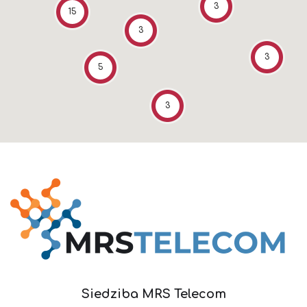
3
15
3
3
5
3
Siedziba MRS Telecom