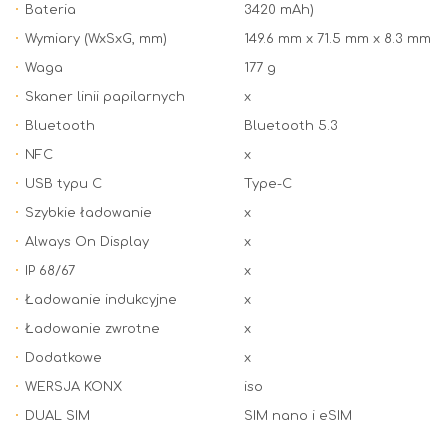
Bateria
3420 mAh)
Wymiary (WxSxG, mm)
149.6 mm x 71.5 mm x 8.3 mm
Waga
177 g
Skaner linii papilarnych
x
Bluetooth
Bluetooth 5.3
NFC
x
USB typu C
Type-C
Szybkie ładowanie
x
Always On Display
x
IP 68/67
x
Ładowanie indukcyjne
x
Ładowanie zwrotne
x
Dodatkowe
x
WERSJA KONX
iso
DUAL SIM
SIM nano i eSIM