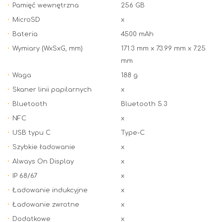
Pamięć wewnętrzna
256 GB
MicroSD
x
Bateria
4500 mAh
Wymiary (WxSxG, mm)
171.3 mm x 73.99 mm x 7.25
mm
Waga
188 g
Skaner linii papilarnych
x
Bluetooth
Bluetooth 5.3
NFC
x
USB typu C
Type-C
Szybkie ładowanie
x
Always On Display
x
IP 68/67
x
Ładowanie indukcyjne
x
Ładowanie zwrotne
x
Dodatkowe
x