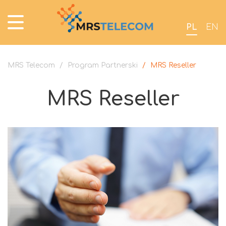
PL
EN
MRS Telecom
/
Program Partnerski
/
MRS Reseller
MRS Reseller