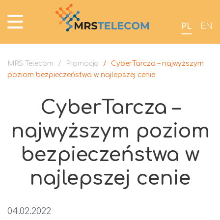
PL
EN
MRS Telecom
/
Promocja
/
CyberTarcza – najwyższym
poziom bezpieczeństwa w najlepszej cenie
CyberTarcza –
najwyższym poziom
bezpieczeństwa w
najlepszej cenie
04.02.2022