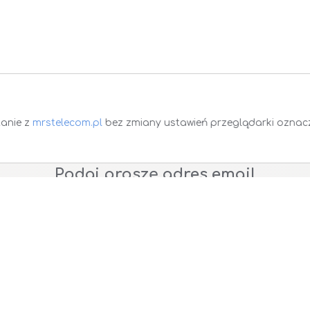
tanie z
mrstelecom.pl
bez zmiany ustawień przeglądarki oznacza
Zapisz się do Newsletter
Podaj proszę adres email