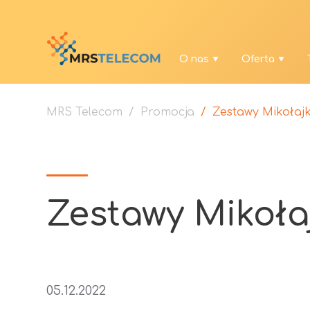
O nas
Oferta
MRS Telecom
/
Promocja
/
Zestawy Mikołaj
Zestawy Mikoła
05.12.2022