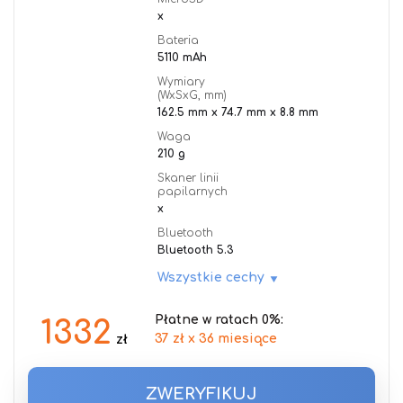
x
Bateria
5110 mAh
Wymiary
(WxSxG, mm)
162.5 mm x 74.7 mm x 8.8 mm
Waga
210 g
Skaner linii
papilarnych
x
Bluetooth
Bluetooth 5.3
Wszystkie cechy
Płatne w ratach 0%:
1332
37 zł x 36 miesiące
zł
ZWERYFIKUJ