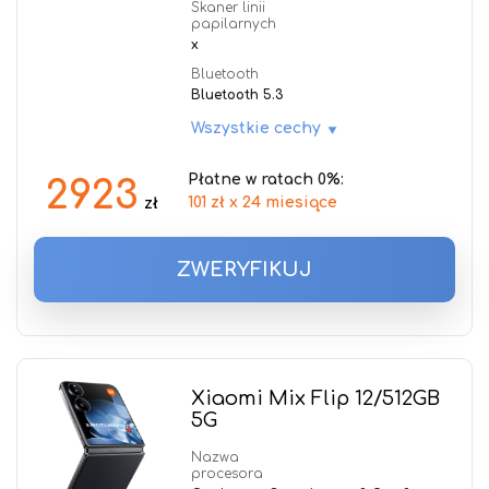
Skaner linii
papilarnych
x
Bluetooth
Bluetooth 5.3
Wszystkie cechy
Płatne w ratach 0%:
2923
101 zł x 24 miesiące
zł
ZWERYFIKUJ
Xiaomi Mix Flip 12/512GB
5G
Nazwa
procesora