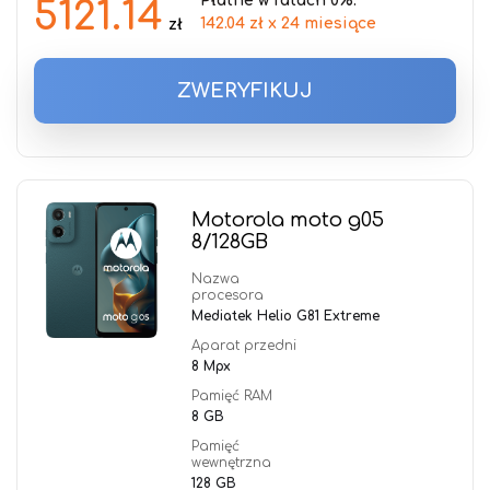
Płatne w ratach 0%:
5121.14
142.04 zł x 24 miesiące
zł
ZWERYFIKUJ
Motorola moto g05
8/128GB
Nazwa
procesora
Mediatek Helio G81 Extreme
Aparat przedni
8 Mpx
Pamięć RAM
8 GB
Pamięć
wewnętrzna
128 GB