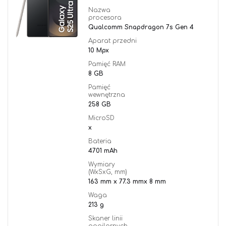
Nazwa
procesora
Qualcomm Snapdragon 7s Gen 4
Aparat przedni
10 Mpx
Pamięć RAM
8 GB
Pamięć
wewnętrzna
258 GB
MicroSD
x
Bateria
4701 mAh
Wymiary
(WxSxG, mm)
163 mm x 77.3 mmx 8 mm
Waga
213 g
Skaner linii