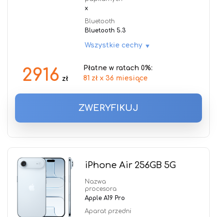
x
Bluetooth
Bluetooth 5.3
Wszystkie cechy
Płatne w ratach 0%:
2916
81 zł x 36 miesiące
zł
ZWERYFIKUJ
iPhone Air 256GB 5G
Nazwa
procesora
Apple A19 Pro
Aparat przedni