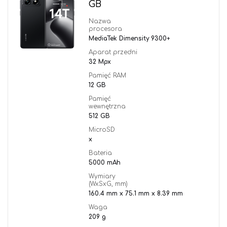
GB
Nazwa
procesora
MediaTek Dimensity 9300+
Aparat przedni
32 Mpx
Pamięć RAM
12 GB
Pamięć
wewnętrzna
512 GB
MicroSD
x
Bateria
5000 mAh
Wymiary
(WxSxG, mm)
160.4 mm x 75.1 mm x 8.39 mm
Waga
209 g