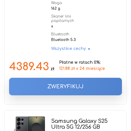
Waga
162 g
Skaner linii
papilarnych
x
Bluetooth
Bluetooth 5.3
Wszystkie cechy
Płatne w ratach 0%:
4389.43
121.88 zł x 24 miesiące
zł
ZWERYFIKUJ
Samsung Galaxy S25
Ultra 5G 12/256 GB