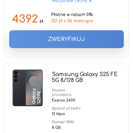
Wszystkie cechy
Płatne w ratach 0%:
4392
122 zł x 36 miesiące
zł
ZWERYFIKUJ
Samsung Galaxy S25 FE
5G 8/128 GB
Nazwa
procesora
Exynos 2400
Aparat przedni
12 Mpix
Pamięć RAM
8 GB