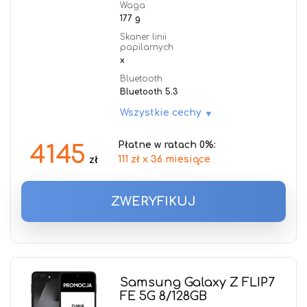
Waga
177 g
Skaner linii
papilarnych
x
Bluetooth
Bluetooth 5.3
Wszystkie cechy
Płatne w ratach 0%:
4145
111 zł x 36 miesiące
zł
ZWERYFIKUJ
Samsung Galaxy Z FLIP7
FE 5G 8/128GB