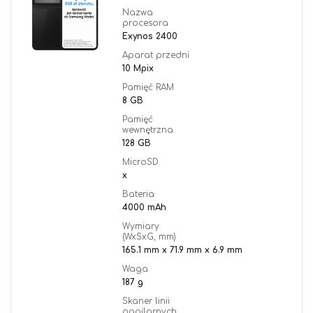
Nazwa
procesora
Exynos 2400
Aparat przedni
10 Mpix
Pamięć RAM
8 GB
Pamięć
wewnętrzna
128 GB
MicroSD
x
Bateria
4000 mAh
Wymiary
(WxSxG, mm)
165.1 mm x 71.9 mm x 6.9 mm
Waga
187 g
Skaner linii
papilarnych