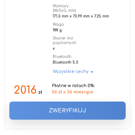
Wymiary
(WxSxG, mm)
171.3 mm x 73.99 mm x 7.25 mm
Waga
188 g
Skaner linii
papilarnych
x
Bluetooth
Bluetooth 5.3
Wszystkie cechy
Płatne w ratach 0%:
2016
56 zł x 36 miesiące
zł
ZWERYFIKUJ