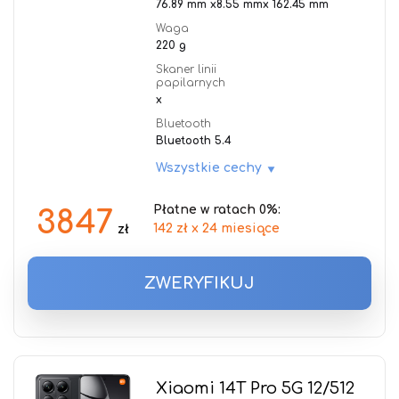
76.89 mm x8.55 mmx 162.45 mm
Waga
220 g
Skaner linii
papilarnych
x
Bluetooth
Bluetooth 5.4
Wszystkie cechy
Płatne w ratach 0%:
3847
142 zł x 24 miesiące
zł
ZWERYFIKUJ
Xiaomi 14T Pro 5G 12/512