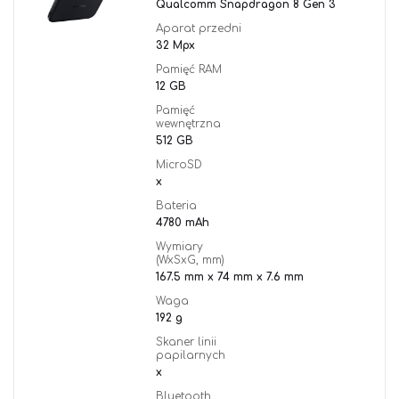
Qualcomm Snapdragon 8 Gen 3
Aparat przedni
32 Mpx
Pamięć RAM
12 GB
Pamięć
wewnętrzna
512 GB
MicroSD
x
Bateria
4780 mAh
Wymiary
(WxSxG, mm)
167.5 mm x 74 mm x 7.6 mm
Waga
192 g
Skaner linii
papilarnych
x
Bluetooth