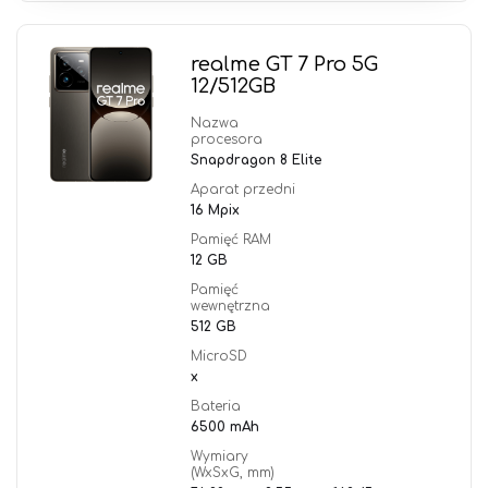
realme GT 7 Pro 5G
12/512GB
Nazwa
procesora
Snapdragon 8 Elite
Aparat przedni
16 Mpix
Pamięć RAM
12 GB
Pamięć
wewnętrzna
512 GB
MicroSD
x
Bateria
6500 mAh
Wymiary
(WxSxG, mm)