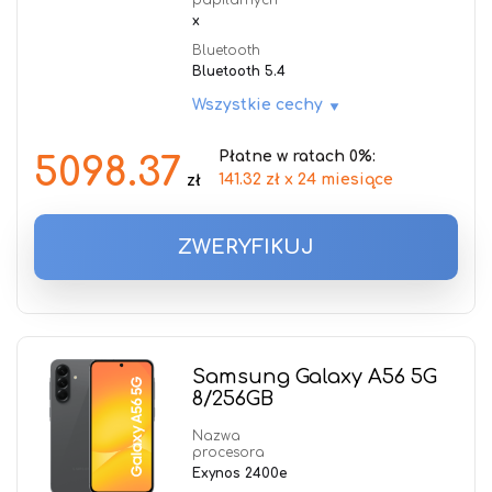
papilarnych
x
Bluetooth
Bluetooth 5.4
Wszystkie cechy
Płatne w ratach 0%:
5098.37
141.32 zł x 24 miesiące
zł
ZWERYFIKUJ
Samsung Galaxy A56 5G
8/256GB
Nazwa
procesora
Exynos 2400e