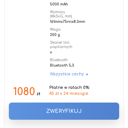
5000 mAh
Wymiary
(WxSxG, mm)
161mmx75nnx8.3mm
Waga
200 g
Skaner linii
papilarnych
x
Bluetooth
Bluetooth 5,3
Wszystkie cechy
Płatne w ratach 0%:
1080
45 zł x 24 miesiące
zł
ZWERYFIKUJ