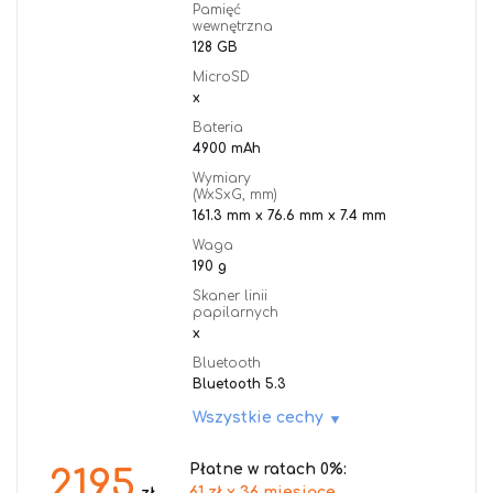
Pamięć
wewnętrzna
128 GB
MicroSD
x
Bateria
4900 mAh
Wymiary
(WxSxG, mm)
161.3 mm x 76.6 mm x 7.4 mm
Waga
190 g
Skaner linii
papilarnych
x
Bluetooth
Bluetooth 5.3
Wszystkie cechy
Płatne w ratach 0%:
2195
61 zł x 36 miesiące