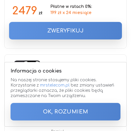
Płatne w ratach 0%:
2479
199 zł x 24 miesiące
zł
ZWERYFIKUJ
iPhone 12 64GB
odnowiony Bolttech
Informacja o cookies
klasa A+
Na naszej stronie stosujemy pliki cookies.
Korzystanie z
mrstelecom.pl
bez zmiany ustawień
Nazwa
przeglądarki oznacza, że pliki cookies będą
procesora
zamieszczane na Twoim urządzeniu.
Apple A14 Bionic
Aparat przedni
13 Mpx
OK, ROZUMIEM
Pamięć RAM
4 GB