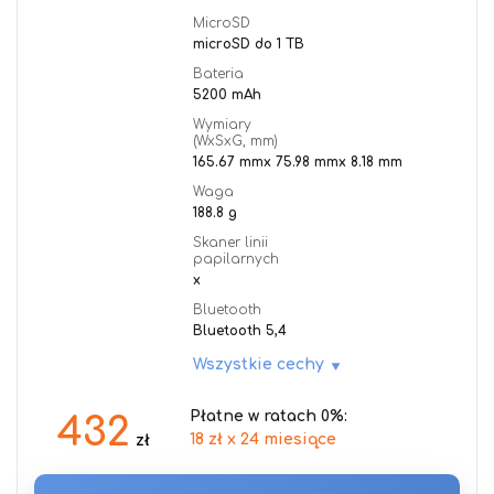
MicroSD
microSD do 1 TB
Bateria
5200 mAh
Wymiary
(WxSxG, mm)
165.67 mmx 75.98 mmx 8.18 mm
Waga
188.8 g
Skaner linii
papilarnych
x
Bluetooth
Bluetooth 5,4
Wszystkie cechy
Płatne w ratach 0%:
432
18 zł x 24 miesiące
zł